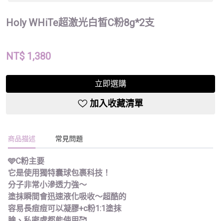
Holy WHiTe超激光白皙C粉8g*2支
NT$
1,380
立即選購
加入收藏清單
商品描述
常見問題
🩵C粉主要
它是使用獨特囊球包裹科技！
分子非常小滲透力強～
塗抹瞬間會迅速液化吸收～超酷的
容易長痘痘可以凝膠+c粉1:1塗抹
臉、私密處都能使用🥰