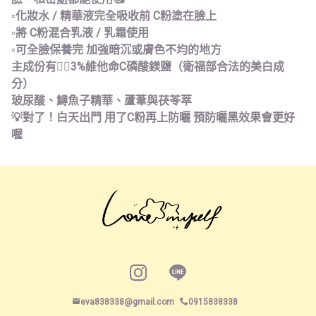
▫️化妝水 / 精華液完全吸收前 C粉塗在臉上
▫️將 C粉混合乳液 / 乳霜使用
▫️可全臉保養完 加強暗沉或膚色不均的地方
主成份有👉🏻3%維他命C磷酸鎂鹽（衛福部合法的美白成
分）
玻尿酸、鱘魚子精華、蘆葦與茯苓萃
💡對了！白天出門 用了C粉再上防曬 預防曬黑效果會更好
喔
Instagram page
Line page
eva838338@gmail.com
0915838338