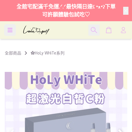
全館宅配滿千免運.ᐟ.ᐟ最快隔日達ʕ •ᴥ•ʔ下單
可許願體驗包試吃♡
Cart
全部商品
✿HoLy WHiTe系列